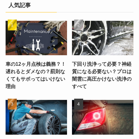
人気記事
車の12ヶ月点検は義務？！
下回り洗浄って必要？神経
遅れるとダメなの？罰則な
質になる必要ない？プロは
くてもサボってはいけない
闇雲に高圧かけない洗浄の
理由
すべて