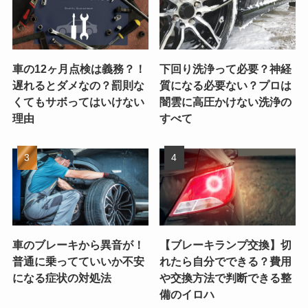
車の12ヶ月点検は義務？！
下回り洗浄って必要？神経
遅れるとダメなの？罰則な
質になる必要ない？プロは
くてもサボってはいけない
闇雲に高圧かけない洗浄の
理由
すべて
車のブレーキから異音が！
【ブレーキランプ交換】切
普通に乗ってていいか不安
れたら自分でできる？費用
になる症状の対処法
や交換方法で判断できる整
備のイロハ