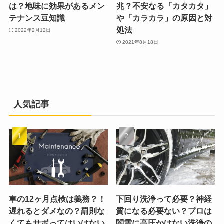
は？地味に効果があるメン
兆？不安なる「カタカタ」
テナンス豆知識
や「カラカラ」の原因と対
処法
2022年2月12日
2021年8月18日
人気記事
車の12ヶ月点検は義務？！
下回り洗浄って必要？神経
遅れるとダメなの？罰則な
質になる必要ない？プロは
くてもサボってはいけない
闇雲に高圧かけない洗浄の