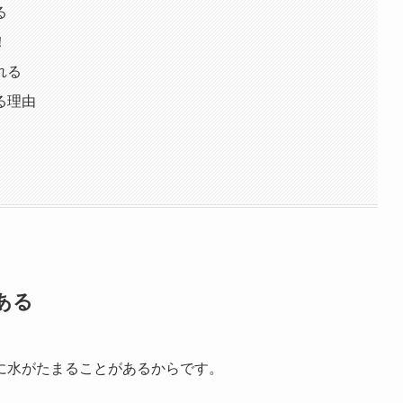
る
！
れる
る理由
ある
に水がたまることがあるからです。