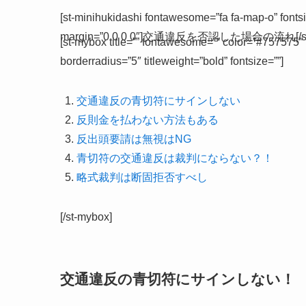
[st-minihukidashi fontawesome=”fa fa-map-o” fonts
margin=”0 0 0 0″]交通違反を否認した場合の流れ[/st-mi
[st-mybox title=”” fontawesome=”” color=”#757575″ 
borderradius=”5″ titleweight=”bold” fontsize=””]
交通違反の青切符にサインしない
反則金を払わない方法もある
反出頭要請は無視はNG
青切符の交通違反は裁判にならない？！
略式裁判は断固拒否すべし
[/st-mybox]
交通違反の青切符にサインしない！