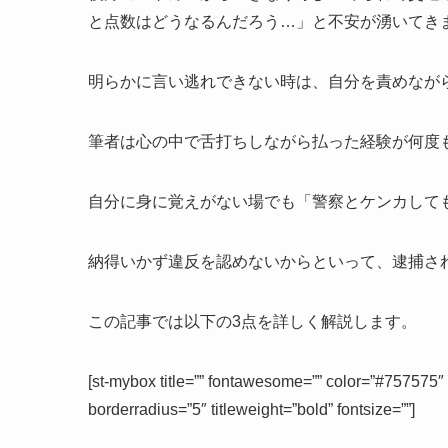
と点数はどうなるんだろう…」と不安が湧いてき
明らかに言い逃れできない時は、自分を責めなが
筆者は心の中で舌打ちしながら払った経験が何度
自分に身に覚えがない場でも「警察とケンカして
納得いかず違反を認めないからといって、逮捕さ
この記事では以下の3点を詳しく解説します。
[st-mybox title=”” fontawesome=”” color=”#757575
borderradius=”5″ titleweight=”bold” fontsize=””]