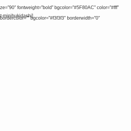
ize=”90″ fontweight=”bold” bgcolor=”#5F80AC” color=”#fff”
nihukidashi]
bordercolor=”” bgcolor=”#f3f3f3″ borderwidth=”0″