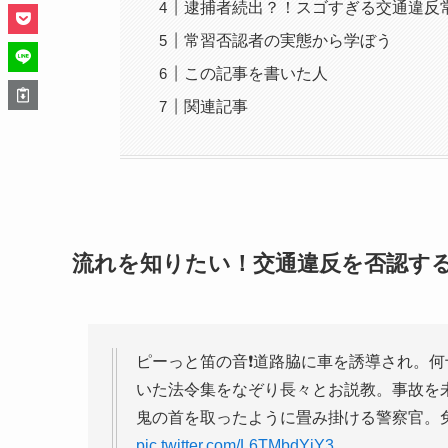
逮捕者続出？！スゴすぎる交通違反
常習否認者の実態から学ぼう
この記事を書いた人
関連記事
流れを知りたい！交通違反を否認す
ピーっと笛の音❗️道路脇に車を誘導され。
いた法令集をなぞり長々とお説教。事故を
鬼の首を取ったように畳み掛ける警察官。
pic.twitter.com/L6TMbdYjY3